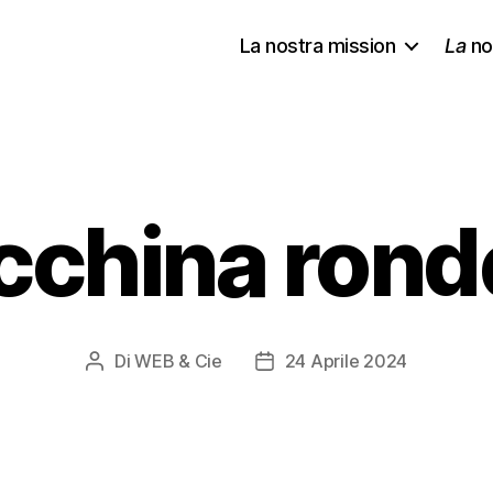
La nostra mission
La
no
cchina ronde
Di
WEB & Cie
24 Aprile 2024
Autore
Data
articolo
dell'articolo