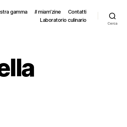
stra gamma
Il
miam’zine
Contatti
Laboratorio culinario
Cerca
lla