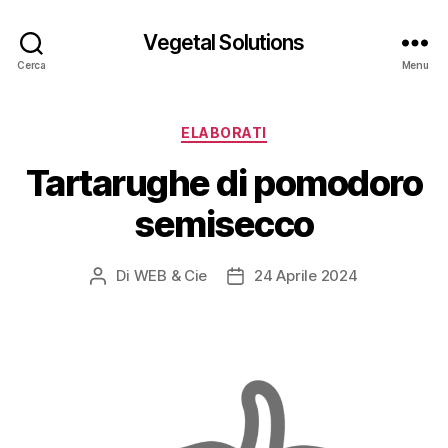
Vegetal Solutions
Cerca
Menu
Categorie
ELABORATI
Tartarughe di pomodoro
semisecco
Di
WEB & Cie
24 Aprile 2024
Autore
Data
articolo
dell'articolo