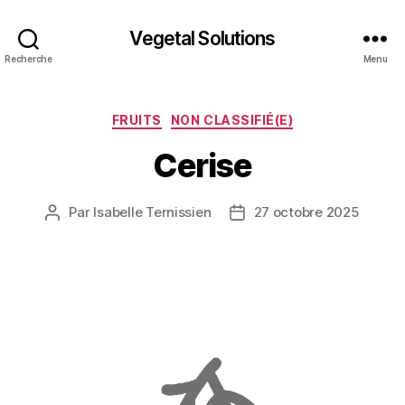
Vegetal Solutions
Recherche
Menu
Catégories
FRUITS
NON CLASSIFIÉ(E)
Cerise
Par
Isabelle Ternissien
27 octobre 2025
Auteur
Date
de
de
l’article
l’article