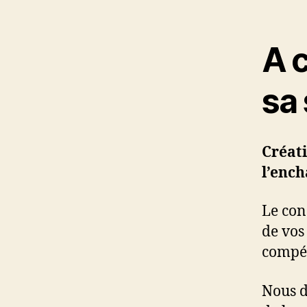
A 
sa 
Créati
l’enc
Le con
de vos
compét
Nous d