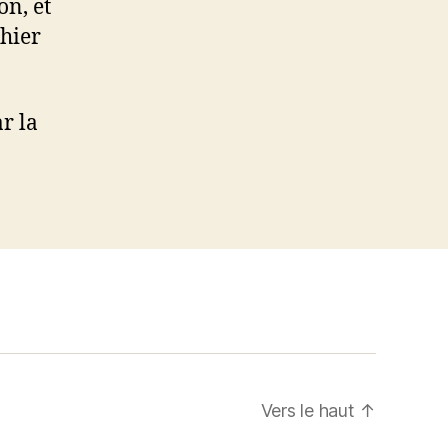
on, et
ahier
r la
Vers le haut
↑