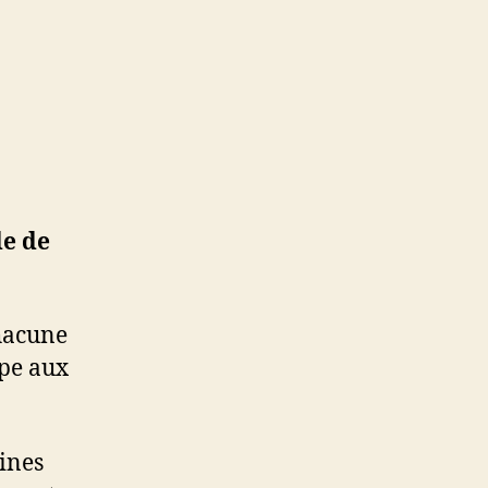
de de
acune
ipe aux
ines