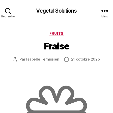
Vegetal Solutions
Recherche
Menu
Catégories
FRUITS
Fraise
Par
Isabelle Ternissien
21 octobre 2025
Auteur
Date
de
de
l’article
l’article