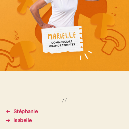
←
Stéphanie
→
Isabelle