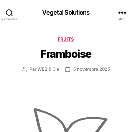
Vegetal Solutions
Recherche
Menu
Catégories
FRUITS
Framboise
Par
WEB & Cie
5 novembre 2025
Auteur
Date
de
de
l’article
l’article