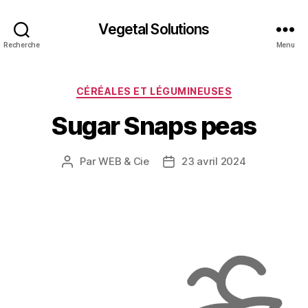
Vegetal Solutions
Recherche
Menu
Catégories
CÉRÉALES ET LÉGUMINEUSES
Sugar Snaps peas
Par
WEB & Cie
23 avril 2024
Auteur
Date
de
de
l’article
l’article