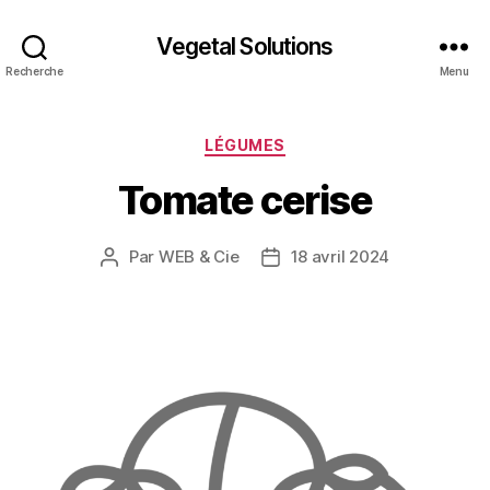
Vegetal Solutions
Recherche
Menu
Catégories
LÉGUMES
Tomate cerise
Par
WEB & Cie
18 avril 2024
Auteur
Date
de
de
l’article
l’article