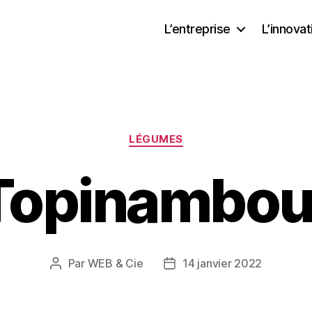
L’entreprise
L’innovat
Catégories
LÉGUMES
Topinambou
Par
WEB & Cie
14 janvier 2022
Auteur
Date
de
de
l’article
l’article