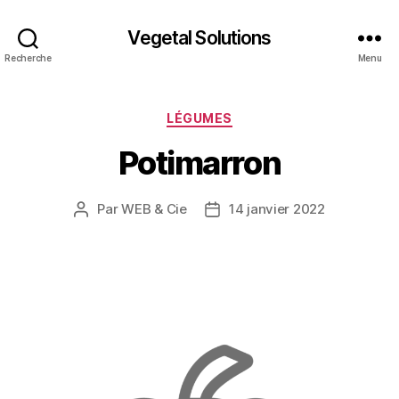
Vegetal Solutions
Recherche
Menu
Catégories
LÉGUMES
Potimarron
Par
WEB & Cie
14 janvier 2022
Auteur
Date
de
de
l’article
l’article