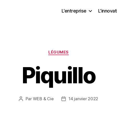
L’entreprise
L’innovat
Catégories
LÉGUMES
Piquillo
Par
WEB & Cie
14 janvier 2022
Auteur
Date
de
de
l’article
l’article