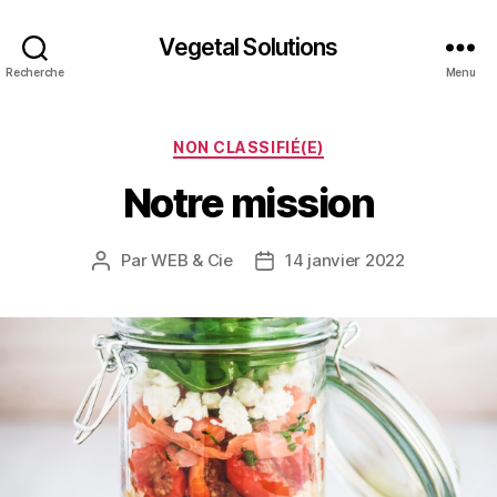
Vegetal Solutions
Recherche
Menu
Catégories
NON CLASSIFIÉ(E)
Notre mission
Par
WEB & Cie
14 janvier 2022
Auteur
Date
de
de
l’article
l’article